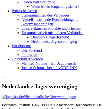
Fakten statt Vorurteile
Wann ist ein Kugelfang sicher?
Politische Arbeit
Stellungnahmen des Verbandes
Aktuell anstehende Entscheidungen /
Gesetzesänderungen
Unsere aktuellen Projekte und Themen
Zusammenarbeit mit anderen Verbänden
Danmarks Jægerforbund
Nederlandse Jagersvereniging
Wir über uns
Der Vorstand
Impressum
Unterstützer werden
Manfred Nolting – Ein Jagdmensch
Jochen Schumacher – JAGDFUNK
Nederlandse Jagersvereniging
Friesischer Verband für
Naturschutz und ökologische
Niederländische Jägervereinigung
Jagd
Postadres: Postbus 1165 3800 BD Amersfoort Bezoekadres: De