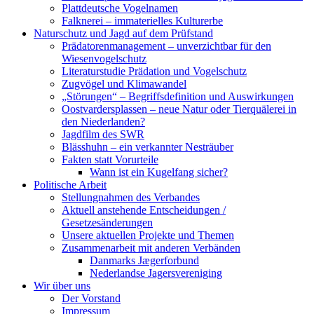
Plattdeutsche Vogelnamen
Falknerei – immaterielles Kulturerbe
Naturschutz und Jagd auf dem Prüfstand
Prädatorenmanagement – unverzichtbar für den
Wiesenvogelschutz
Literaturstudie Prädation und Vogelschutz
Zugvögel und Klimawandel
„Störungen“ – Begriffsdefinition und Auswirkungen
Oostvardersplassen – neue Natur oder Tierquälerei in
den Niederlanden?
Jagdfilm des SWR
Blässhuhn – ein verkannter Nesträuber
Fakten statt Vorurteile
Wann ist ein Kugelfang sicher?
Politische Arbeit
Stellungnahmen des Verbandes
Aktuell anstehende Entscheidungen /
Gesetzesänderungen
Unsere aktuellen Projekte und Themen
Zusammenarbeit mit anderen Verbänden
Danmarks Jægerforbund
Nederlandse Jagersvereniging
Wir über uns
Der Vorstand
Impressum