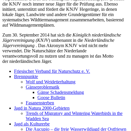
die KNJV noch immer neue Jäger für die Prüfung aus. Ebenso
initiiert, unterstützt und fördert die KNJV Hegeringe, in denen
lokale Jäger, Landwirte und andere Grundeigentümer für ein
systematisches Wildtiermanagement zusammenarbeiten, basierend
auf Wildmanagementplänen.
Zum 30. September 2014 hat sich die
Königlich niederländische
Jägervereinigung (KNJV
) umbenannt in die
Niederländische
Jägervereinigung
. Das Akronym KNJV wird nicht mehr
verwendet. Die Naturschätze der Niederlande
verantwortungsvoll zu nutzen und zu managen ist das Motto
der niederländischen Jäger.
Friesischer Verband für Naturschutz e. V.
Brennpunkte
Wolf und Weidetierhaltung
Gänseproblematik
Gänse Schadensmeldung
Goose Bulletin
Fasanensterben
Jagd in Natura 2000-Gebieten
Trends of Migratory and Wintering Waterbirds in the
Wadden Sea
Jagd als Kulturerbe
Die Aucupio – die freie Wasserwildjagd der Ostfriesen