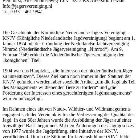
Eemhorst, Amsterdamseweg 16IV 3812 RS Amersfoort eMail:
Info@jagersvereniging.nl
Tel.: 033 – 461 9841
Die Geschichte der Koninklijke Nederlandse Jagers Vereniging –
KNJV (Königliche Niederländische Jagdvereinigung) beginnt am 1.
Januar 1874 mit der Gründung der Nederlandse Jachtvereeniging
Nimrod (Niederländische Jägervereinigung „Nimrod“). Am 9.
Februar 1949 erhielt die Niederländische Jägervereinigung den
„königlichen“ Titel.
1904 war das Hauptziel, „die Interessen der niederländischen Jäger
zu unterstützen“. Dieses Ziel kann noch immer in den Statuten der
KNJV gefunden werden, aber spezielle Artikel „um die Jagd als Teil
des Managements wildlebender Tiere zu fördern“ und „die
Förderung der Interessen eines gerechtfertigten Jagdmanagements“
wurden hinzugefügt.
Im Rahmen eines aktiven Natur-, Wildtier- und Wildmanagements
engagiert sich der Verein aktiv für die Verbesserung der Qualität der
Jagd. In den 60er Jahren wurde die Ausbildung der Jäger auf einer
freiwilligen Basis begonnen. Mit den Änderungen des Jagdgesetzes
von 1977 wurde die Jagdprüfung, eine Initiative der KNJV,
verpflichtend. Durch die Stiftung für Jagdausbildung (SJN), bildet