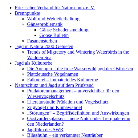
Zum
Friesischer Verband für Naturschutz e. V.
Inhalt
Brennpunkte
springen
Wolf und Weidetierhaltung
Gänseproblematik
Gänse Schadensmeldung
Goose Bulletin
Fasanensterben
Jagd in Natura 2000-Gebieten
Trends of Migratory and Wintering Waterbirds in the
Wadden Sea
Jagd als Kulturerbe
Die Aucupio – die freie Wasserwildjagd der Ostfriesen
Plattdeutsche Vogelnamen
Falknerei – immaterielles Kulturerbe
Naturschutz und Jagd auf dem Prüfstand
Prädatorenmanagement – unverzichtbar für den
Wiesenvogelschutz
Literaturstudie Prädation und Vogelschutz
Zugvögel und Klimawandel
„Störungen“ – Begriffsdefinition und Auswirkungen
Oostvardersplassen – neue Natur oder Tierquälerei in
den Niederlanden?
Jagdfilm des SWR
Blässhuhn – ein verkannter Nesträuber